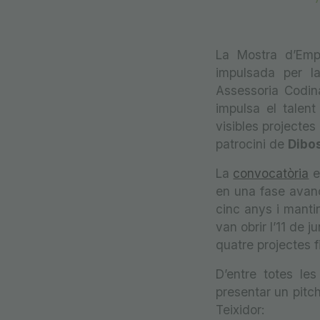
La Mostra d’Emp
impulsada per l
Assessoria Codin
impulsa el talen
visibles projecte
patrocini de
Dibos
La
convocatòria
e
en una fase avan
cinc anys i mantin
van obrir l’11 de 
quatre projectes fi
D’entre totes le
presentar un pitch
Teixidor: