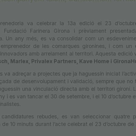
renedoria va celebrar la 13a edició el 23 d’octub
a Fundació Farinera Girona i prèviament presentada
a. Un any més, es va consolidar com un esdevenime
t emprenedor de les comarques gironines, i com un e
s innovadors amb arrelament al territori. Aquesta edició
ch, Marlex, Privalex Partners, Kave Home i GironaH
s va adreçar a projectes que ja haguessin iniciat l’activ
çada de desenvolupament i validació, sempre que no 
guessin una vinculació directa amb el territori gironí. 
juny i es van tancar el 30 de setembre, i el 10 d’octubre 
nalistes.
s candidatures rebudes, es van seleccionar quatre 
 de 10 minuts durant l’acte celebrat el 23 d’octubre de