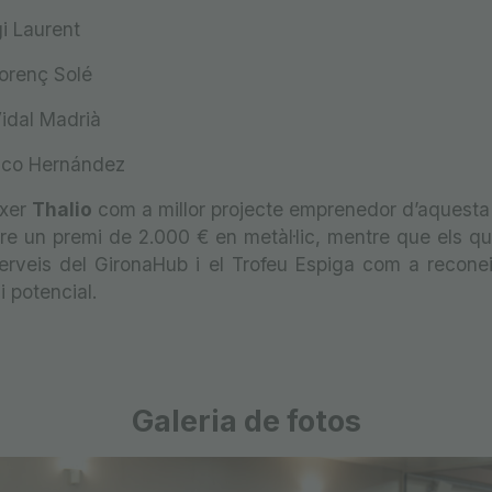
gi Laurent
lorenç Solé
Vidal Madrià
aco Hernández
ixer
Thalio
com a millor projecte emprenedor d’aquesta e
e un premi de 2.000 € en metàl·lic, mentre que els qua
erveis del GironaHub i el Trofeu Espiga com a recone
 i potencial.
Galeria de fotos