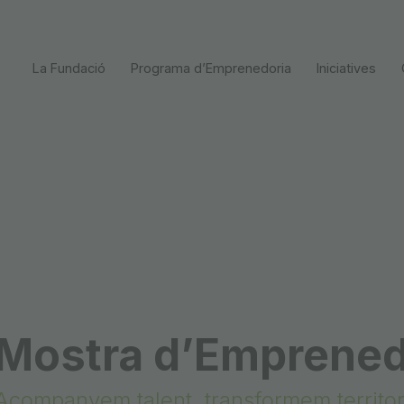
La Fundació
Programa dʼEmprenedoria
Iniciatives
prenedoria
 Mostra d’Emprened
Acompanyem talent, transformem territor