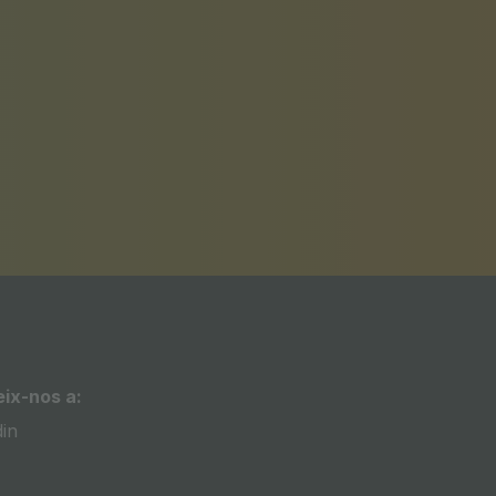
ix-nos a:
din