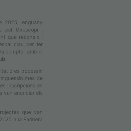
re 2025, enguany
 pel Giroscopi i
nt que reconeix i
spai clau per fer
 va comptar amb el
ub.
itat o es trobessin
tinguessin més de
Les inscripcions es
es van anunciar els
projectes que van
 2025 a la Farinera