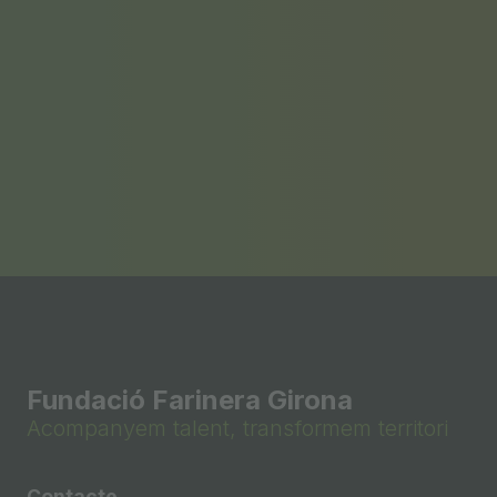
Fundació Farinera Girona
Acompanyem talent, transformem territori
Contacte