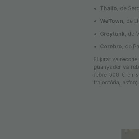
Thalio
, de Ser
WeTown
, de L
Greytank
, de 
Cerebro
, de P
El jurat va reconè
guanyador va rebr
rebre 500 € en s
trajectòria, esforç