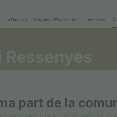
La Fundació
Programa dʼEmprenedoria
Iniciatives
Co
i Ressenyes
ma part de la comun
Acompanyem talent, transformem territor