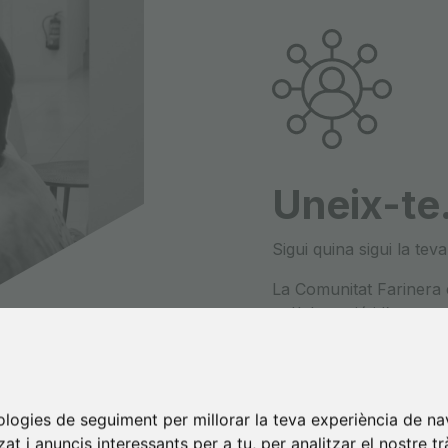
Uneix-te.
Sigui quina sigui la tev
La Comunitat Farinera é
col·laboració i lʼempre
nologies de seguiment per millorar la teva experiència de na
at i anuncis interessants per a tu, per analitzar el nostre tr