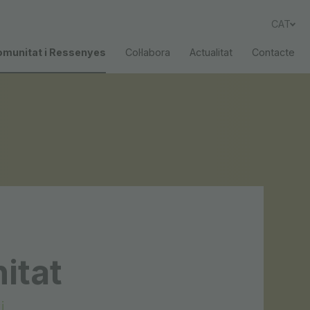
CAT
munitat i Ressenyes
Col·labora
Actualitat
Contacte
itat
i