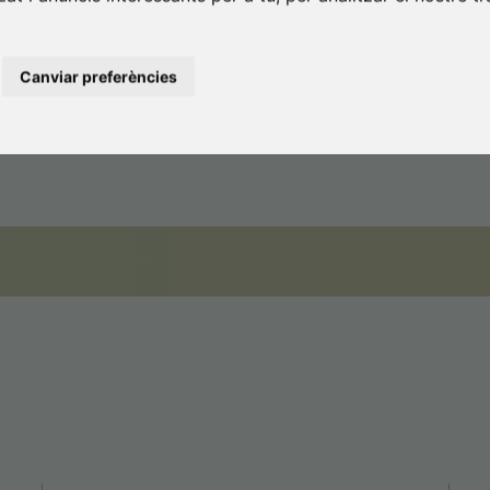
rt de la Comunitat 
Canviar preferències
Tʼestem esperant.