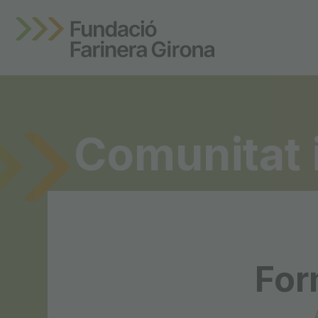
Comunitat 
For