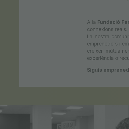
A la
Fundació Far
connexions reals.
La nostra comunit
emprenedors i emp
créixer mútuamen
experiència o recu
Siguis emprenedo