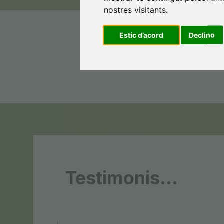
nostres visitants.
Forma pa
Estic d’acord
Declino
Testimonis...