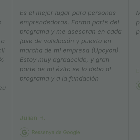
Es el mejor lugar para personas
M
e
emprendedoras. Formo parte del
p
programa y me asesoran en cada
p
ra
fase de validación y puesta en
il
marcha de mi empresa (Upcyon).
0%
Estoy muy agradecido, y gran
parte de mi éxito se lo debo al
E
programa y a la fundación
eu
Julian H.
Ressenya de Google