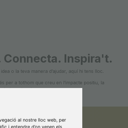
 Connecta. Inspira't.
a idea o la teva manera dʼajudar, aquí hi tens lloc.
s per a tothom que creu en lʼimpacte positiu, la
nedoria amb valors.
vegació al nostre lloc web, per
àfic i entendre d’on venen els