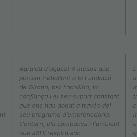
Agraïda d’aquest 4 mesos que
L
portem treballant a la Fundació
m
de Girona, per l’acollida, la
m
confiança i el seu suport constant
t
a
que ens han donat a través del
c
nt
seu programa d’emprenedoria.
m
L’entorn, els companys i l’ambient
e
que s0Hi respira són
q