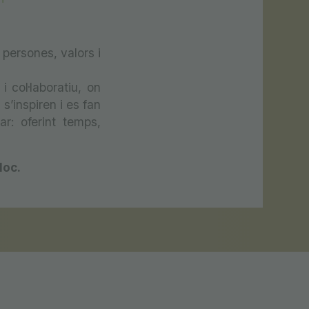
persones, valors i
 col·laboratiu, on
’inspiren i es fan
r: oferint temps,
loc.