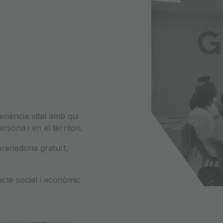
eriència vital amb qui
ona i en el territori.
renedoria gratuït,
acte social i econòmic