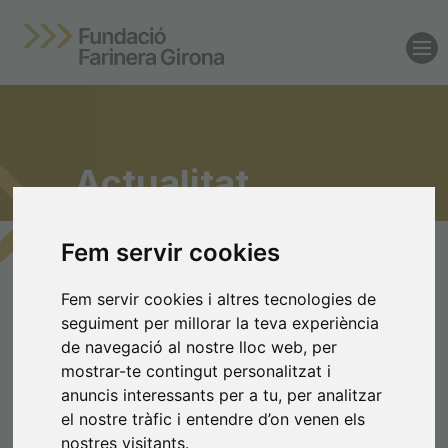
Actualitat
Fem servir cookies
Lʼactualitat de la
Fem servir cookies i altres tecnologies de
Fundació Farinera
seguiment per millorar la teva experiència
de navegació al nostre lloc web, per
Girona
mostrar-te contingut personalitzat i
anuncis interessants per a tu, per analitzar
Acompanyem talent,
el nostre tràfic i entendre d’on venen els
transformem territori
nostres visitants.