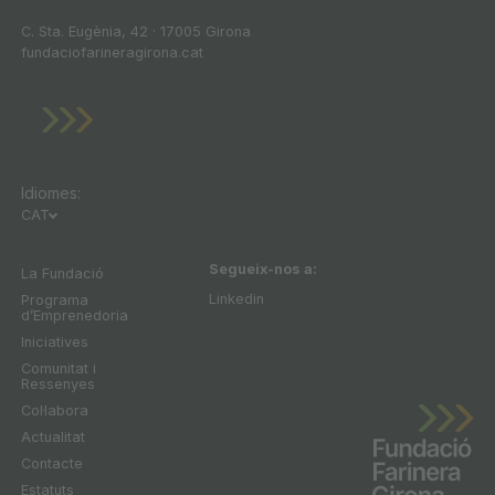
C. Sta. Eugènia, 42 · 17005 Girona
fundaciofarineragirona.cat
Idiomes:
CAT
Segueix-nos a:
La Fundació
Linkedin
Programa
dʼEmprenedoria
Iniciatives
Comunitat i
Ressenyes
Col·labora
Actualitat
Contacte
Estatuts